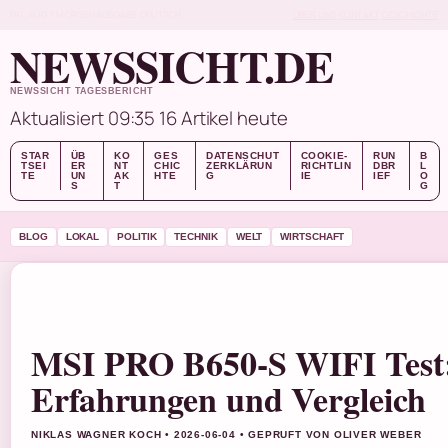
FRI, AUG 7
MORGENAUSGABE
DEUTSCH
ÜBER UNS
KONTAKT
GESCHICHTE
NEWSSICHT.DE
NEWSSICHT TAGESBERICHT
Aktualisiert 09:35
16 Artikel heute
STAR
ÜB
KO
GES
DATENSCHUT
COOKIE-
RUN
B
TSEI
ER
NT
CHIC
ZERKLÄRUN
RICHTLIN
DBR
L
TE
UN
AK
HTE
G
IE
IEF
O
S
T
G
BLOG
LOKAL
POLITIK
TECHNIK
WELT
WIRTSCHAFT
MSI PRO B650-S WIFI Test
Erfahrungen und Vergleich
NIKLAS WAGNER KOCH • 2026-06-04 • GEPRUFT VON OLIVER WEBER