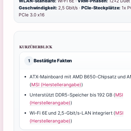
WLAN-Standard:
Wi‑Fi 6E ·
VRM-Phasen:
12+2 Duet 
Geschwindigkeit:
2,5 Gbit/s ·
PCIe-Steckplätze:
1x PC
PCIe 3.0 x16
KURZÜBERBLICK
Bestätigte Fakten
1
ATX-Mainboard mit AMD B650-Chipsatz und 
(
MSI (Herstellerangabe)
)
Unterstützt DDR5-Speicher bis 192 GB (
MSI
(Herstellerangabe)
)
Wi‑Fi 6E und 2,5-Gbit/s-LAN integriert (
MSI
(Herstellerangabe)
)