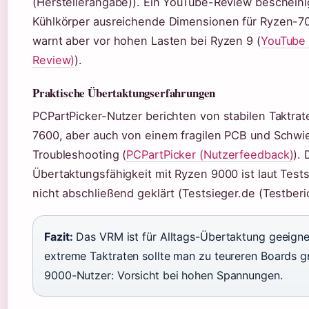
(Herstellerangabe)). Ein YouTube-Review beschein
Kühlkörper ausreichende Dimensionen für Ryzen-
warnt aber vor hohen Lasten bei Ryzen 9 (
YouTube 
Review)
).
Praktische Übertaktungserfahrungen
PCPartPicker-Nutzer berichten von stabilen Taktrat
7600, aber auch von einem fragilen PCB und Schwi
Troubleshooting (
PCPartPicker (Nutzerfeedback)
). 
Übertaktungsfähigkeit mit Ryzen 9000 ist laut Test
nicht abschließend geklärt (Testsieger.de (Testberic
Fazit:
Das VRM ist für Alltags-Übertaktung geeignet
extreme Taktraten sollte man zu teureren Boards g
9000-Nutzer: Vorsicht bei hohen Spannungen.