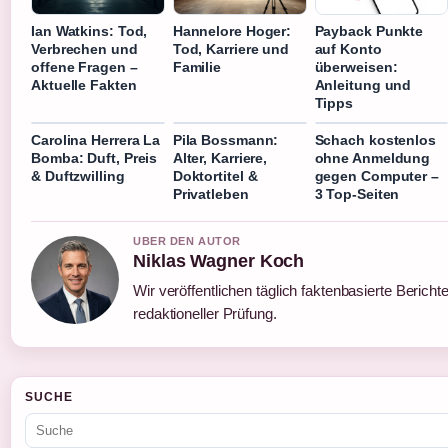
Ian Watkins: Tod,
Hannelore Hoger:
Payback Punkte
Verbrechen und
Tod, Karriere und
auf Konto
offene Fragen –
Familie
überweisen:
Aktuelle Fakten
Anleitung und
Tipps
Carolina Herrera La
Pila Bossmann:
Schach kostenlos
Bomba: Duft, Preis
Alter, Karriere,
ohne Anmeldung
& Duftzwilling
Doktortitel &
gegen Computer –
Privatleben
3 Top-Seiten
UBER DEN AUTOR
Niklas Wagner Koch
Wir veröffentlichen täglich faktenbasierte Bericht
redaktioneller Prüfung.
SUCHE