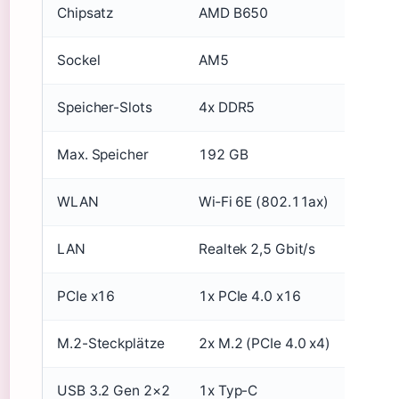
Chipsatz
AMD B650
Sockel
AM5
Speicher-Slots
4x DDR5
Max. Speicher
192 GB
WLAN
Wi‑Fi 6E (802.11ax)
LAN
Realtek 2,5 Gbit/s
PCIe x16
1x PCIe 4.0 x16
M.2-Steckplätze
2x M.2 (PCIe 4.0 x4)
USB 3.2 Gen 2×2
1x Typ-C