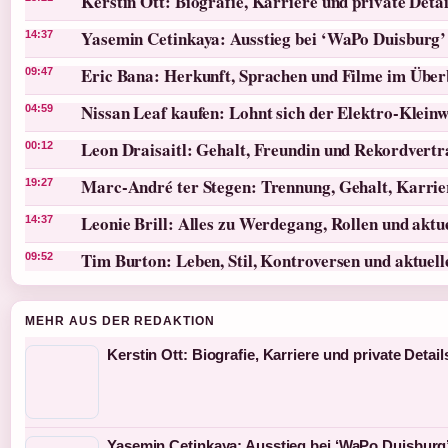
Kerstin Ott: Biografie, Karriere und private Detai
Yasemin Cetinkaya: Ausstieg bei ‘WaPo Duisburg’
14:37
Eric Bana: Herkunft, Sprachen und Filme im Über
09:47
Nissan Leaf kaufen: Lohnt sich der Elektro-Klein
04:59
Leon Draisaitl: Gehalt, Freundin und Rekordvertr
00:12
Marc-André ter Stegen: Trennung, Gehalt, Karri
19:27
Leonie Brill: Alles zu Werdegang, Rollen und akt
14:37
Tim Burton: Leben, Stil, Kontroversen und aktuel
09:52
MEHR AUS DER REDAKTION
Kerstin Ott: Biografie, Karriere und private Detail
Yasemin Cetinkaya: Ausstieg bei ‘WaPo Duisburg’