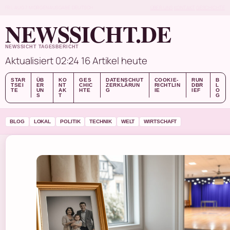
FRI, AUG 7
MORGENAUSGABE
DEUTSCH
ÜBER UNS
KONTAKT
GESCHICHTE
NEWSSICHT.DE
NEWSSICHT TAGESBERICHT
Aktualisiert 02:24
16 Artikel heute
STAR
ÜB
KO
GES
DATENSCHUT
COOKIE-
RUN
B
TSEI
ER
NT
CHIC
ZERKLÄRUN
RICHTLIN
DBR
L
TE
UN
AK
HTE
G
IE
IEF
O
S
T
G
BLOG
LOKAL
POLITIK
TECHNIK
WELT
WIRTSCHAFT