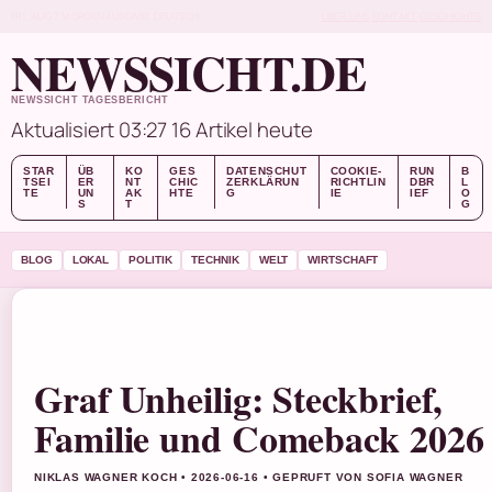
FRI, AUG 7
MORGENAUSGABE
DEUTSCH
ÜBER UNS
KONTAKT
GESCHICHTE
NEWSSICHT.DE
NEWSSICHT TAGESBERICHT
Aktualisiert 03:27
16 Artikel heute
STAR
ÜB
KO
GES
DATENSCHUT
COOKIE-
RUN
B
TSEI
ER
NT
CHIC
ZERKLÄRUN
RICHTLIN
DBR
L
TE
UN
AK
HTE
G
IE
IEF
O
S
T
G
BLOG
LOKAL
POLITIK
TECHNIK
WELT
WIRTSCHAFT
Graf Unheilig: Steckbrief,
Familie und Comeback 2026
NIKLAS WAGNER KOCH • 2026-06-16 • GEPRUFT VON SOFIA WAGNER