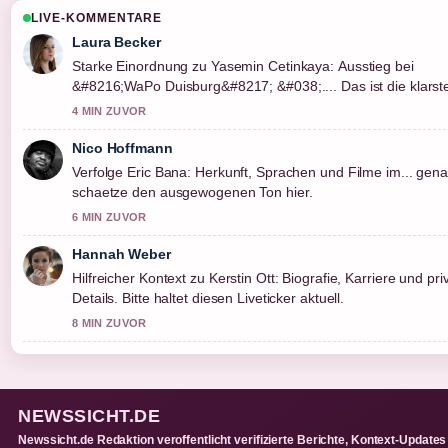
LIVE-KOMMENTARE
Laura Becker
Starke Einordnung zu Yasemin Cetinkaya: Ausstieg bei
&#8216;WaPo Duisburg&#8217; &#038;.... Das ist die klarst
Zusammenfassung, die ich heute gesehen habe.
4 MIN ZUVOR
Nico Hoffmann
Verfolge Eric Bana: Herkunft, Sprachen und Filme im... gen
schaetze den ausgewogenen Ton hier.
6 MIN ZUVOR
Hannah Weber
Hilfreicher Kontext zu Kerstin Ott: Biografie, Karriere und pri
Details. Bitte haltet diesen Liveticker aktuell.
8 MIN ZUVOR
NEWSSICHT.DE
Newssicht.de Redaktion veroffentlicht verifizierte Berichte, Kontext-Updates