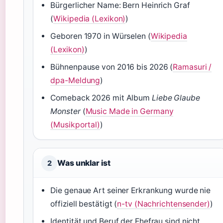
Bürgerlicher Name: Bern Heinrich Graf
(
Wikipedia (Lexikon)
)
Geboren 1970 in Würselen (
Wikipedia
(Lexikon)
)
Bühnenpause von 2016 bis 2026 (
Ramasuri /
dpa-Meldung
)
Comeback 2026 mit Album
Liebe Glaube
Monster
(
Music Made in Germany
(Musikportal)
)
Was unklar ist
2
Die genaue Art seiner Erkrankung wurde nie
offiziell bestätigt (
n-tv (Nachrichtensender)
)
Identität und Beruf der Ehefrau sind nicht