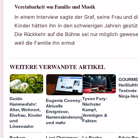
Vereinbarkeit von Familie und Musik
In einem Interview sagte der Graf, seine Frau und d
Kinder hätten ihn in den schwierigen Jahren gestüt
Die Rückkehr auf die Bühne sei nur möglich gewese
weil die Familie ihn ermut
WEITERE VERWANDTE ARTIKEL
GOURME
Heißluftf
Testnote 
Ninja-Ver
Guido
Tyson Fury:
Eugenia Cooney:
Hammesfahr:
Nächster
Aktuelle
Alter, Wohnort,
Kampf,
Ereignisse,
Ehefrau, Kinder
Vermögen &
Namensänderung
und
Fakten
und mehr
Löwenzahn
Barbara
Last Christmas:
La Roche-
Edvin Ry