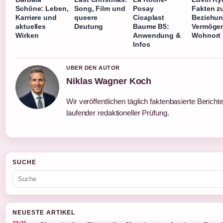
Schöne: Leben,
Song, Film und
Posay
Fakten z
Karriere und
queere
Cicaplast
Beziehun
aktuelles
Deutung
Baume B5:
Vermöge
Wirken
Anwendung &
Wohnort
Infos
UBER DEN AUTOR
Niklas Wagner Koch
Wir veröffentlichen täglich faktenbasierte Berichte
laufender redaktioneller Prüfung.
SUCHE
NEUESTE ARTIKEL
23:21