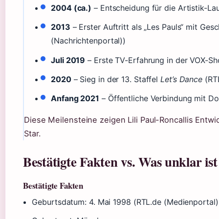
2004 (ca.)
– Entscheidung für die Artistik-La
2013
– Erster Auftritt als „Les Pauls“ mit Ge
(Nachrichtenportal))
Juli 2019
– Erste TV-Erfahrung in der VOX-Sh
2020
– Sieg in der 13. Staffel
Let’s Dance
(RTL
Anfang 2021
– Öffentliche Verbindung mit D
Diese Meilensteine zeigen Lili Paul-Roncallis Entw
Star.
Bestätigte Fakten vs. Was unklar ist
Bestätigte Fakten
Geburtsdatum: 4. Mai 1998 (RTL.de (Medienportal)