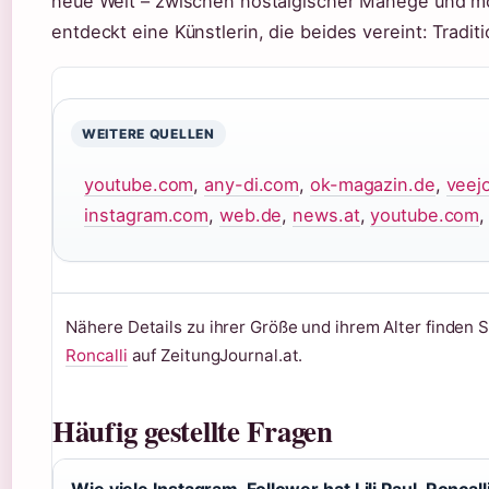
neue Welt – zwischen nostalgischer Manege und mo
entdeckt eine Künstlerin, die beides vereint: Tradi
WEITERE QUELLEN
youtube.com
,
any-di.com
,
ok-magazin.de
,
veej
instagram.com
,
web.de
,
news.at
,
youtube.com
Nähere Details zu ihrer Größe und ihrem Alter finden S
Roncalli
auf ZeitungJournal.at.
Häufig gestellte Fragen
Wie viele Instagram-Follower hat Lili Paul-Roncall