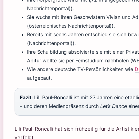
Nachrichtenportal)).
Sie wuchs mit ihren Geschwistern Vivian und Adri
(österreichisches Nachrichtenportal)).
Bereits mit sechs Jahren entschied sie sich bewu
(Nachrichtenportal)).
Ihre Schulbildung absolvierte sie mit einer Priva
Abitur wollte sie per Fernstudium nachholen (W
Wie andere deutsche TV-Persönlichkeiten wie
D
aufgebaut.
Fazit:
Lili Paul-Roncalli ist mit 27 Jahren eine etabl
– und deren Medienpräsenz durch
Let’s Dance
einen
Lili Paul-Roncalli hat sich frühzeitig für die Artis
verfolgt.