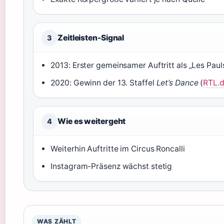
Zeitleisten-Signal
3
2013: Erster gemeinsamer Auftritt als „Les Pauls
2020: Gewinn der 13. Staffel
Let’s Dance
(
RTL.d
Wie es weitergeht
4
Weiterhin Auftritte im Circus Roncalli
Instagram-Präsenz wächst stetig
WAS ZÄHLT