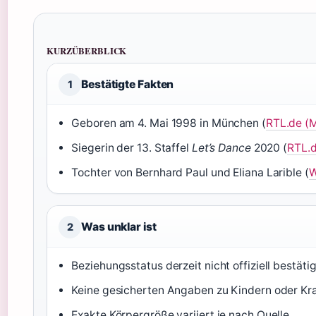
KURZÜBERBLICK
Bestätigte Fakten
1
Geboren am 4. Mai 1998 in München (
RTL.de (M
Siegerin der 13. Staffel
Let’s Dance
2020 (
RTL.d
Tochter von Bernhard Paul und Eliana Larible (
W
Was unklar ist
2
Beziehungsstatus derzeit nicht offiziell bestätig
Keine gesicherten Angaben zu Kindern oder Kr
Exakte Körpergröße variiert je nach Quelle