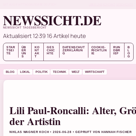
SAT, AUG 8
MITTAGSAUSGABE
DEUTSCH
ÜBER UNS
KONTAKT
GESCHICHTE
NEWSSICHT.DE
NEWSSICHT TAGESBERICHT
Aktualisiert 12:39
16 Artikel heute
STAR
ÜB
KO
GES
DATENSCHUT
COOKIE-
RUN
B
TSEI
ER
NT
CHIC
ZERKLÄRUN
RICHTLIN
DBR
L
TE
UN
AK
HTE
G
IE
IEF
O
S
T
G
BLOG
LOKAL
POLITIK
TECHNIK
WELT
WIRTSCHAFT
Lili Paul-Roncalli: Alter, G
der Artistin
NIKLAS WAGNER KOCH • 2026-06-28 • GEPRUFT VON HANNAH FISCHER