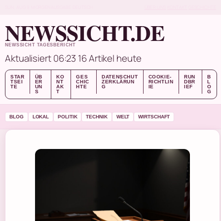
SUN, AUG 9
MORGENAUSGABE
DEUTSCH
ÜBER UNS
KONTAKT
GESCHICHTE
NEWSSICHT.DE
NEWSSICHT TAGESBERICHT
Aktualisiert 06:23
16 Artikel heute
STAR
ÜB
KO
GES
DATENSCHUT
COOKIE-
RUN
B
TSEI
ER
NT
CHIC
ZERKLÄRUN
RICHTLIN
DBR
L
TE
UN
AK
HTE
G
IE
IEF
O
S
T
G
BLOG
LOKAL
POLITIK
TECHNIK
WELT
WIRTSCHAFT