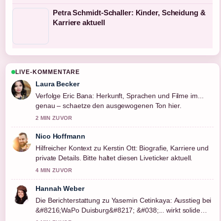
Petra Schmidt-Schaller: Kinder, Scheidung &
Karriere aktuell
LIVE-KOMMENTARE
Laura Becker
Verfolge Eric Bana: Herkunft, Sprachen und Filme im...
genau – schaetze den ausgewogenen Ton hier.
2 MIN ZUVOR
Nico Hoffmann
Hilfreicher Kontext zu Kerstin Ott: Biografie, Karriere und
private Details. Bitte haltet diesen Liveticker aktuell.
4 MIN ZUVOR
Hannah Weber
Die Berichterstattung zu Yasemin Cetinkaya: Ausstieg bei
&#8216;WaPo Duisburg&#8217; &#038;... wirkt solide
und sehr gut nachvollziehbar.