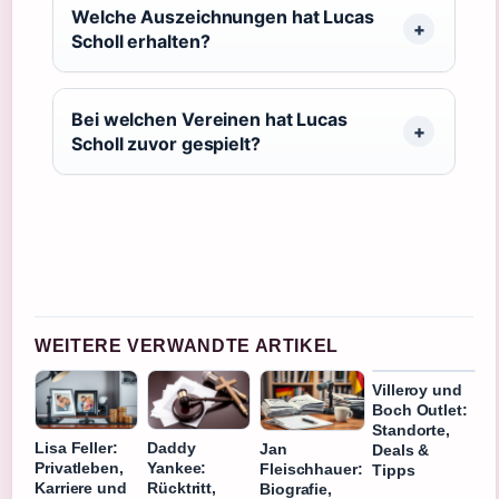
Welche Auszeichnungen hat Lucas
Scholl erhalten?
Bei welchen Vereinen hat Lucas
Scholl zuvor gespielt?
WEITERE VERWANDTE ARTIKEL
Villeroy und
Boch Outlet:
Standorte,
Lisa Feller:
Daddy
Jan
Deals &
Privatleben,
Yankee:
Fleischhauer:
Tipps
Karriere und
Rücktritt,
Biografie,