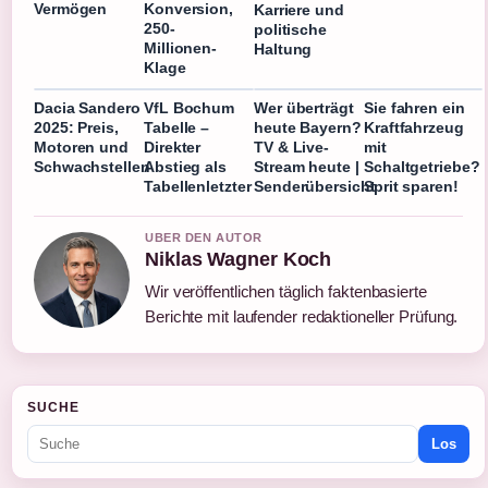
Vermögen
Konversion,
Karriere und
250-
politische
Millionen-
Haltung
Klage
Dacia Sandero
VfL Bochum
Wer überträgt
Sie fahren ein
2025: Preis,
Tabelle –
heute Bayern?
Kraftfahrzeug
Motoren und
Direkter
TV & Live-
mit
Schwachstellen
Abstieg als
Stream heute |
Schaltgetriebe?
Tabellenletzter
Senderübersicht
Sprit sparen!
UBER DEN AUTOR
Niklas Wagner Koch
Wir veröffentlichen täglich faktenbasierte
Berichte mit laufender redaktioneller Prüfung.
SUCHE
Los