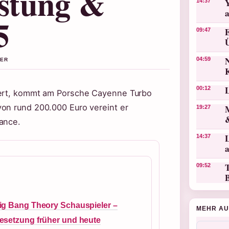
istung &
14:37
5
09:47
N
04:59
NER
00:12
iert, kommt am Porsche Cayenne Turbo
von rund 200.000 Euro vereint er
19:27
ance.
L
14:37
T
09:52
ig Bang Theory Schauspieler –
MEHR AU
esetzung früher und heute