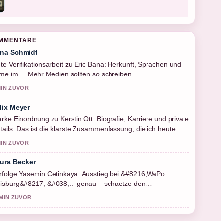
OMMENTARE
na Schmidt
te Verifikationsarbeit zu Eric Bana: Herkunft, Sprachen und
lme im.... Mehr Medien sollten so schreiben.
MIN ZUVOR
lix Meyer
arke Einordnung zu Kerstin Ott: Biografie, Karriere und private
tails. Das ist die klarste Zusammenfassung, die ich heute
sehen habe.
MIN ZUVOR
ura Becker
rfolge Yasemin Cetinkaya: Ausstieg bei &#8216;WaPo
isburg&#8217; &#038;... genau – schaetze den
sgewogenen Ton hier.
 MIN ZUVOR