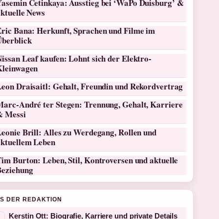
Yasemin Cetinkaya: Ausstieg bei ‘WaPo Duisburg’ &
aktuelle News
Eric Bana: Herkunft, Sprachen und Filme im
Überblick
issan Leaf kaufen: Lohnt sich der Elektro-
Kleinwagen
Leon Draisaitl: Gehalt, Freundin und Rekordvertrag
Marc-André ter Stegen: Trennung, Gehalt, Karriere
& Messi
eonie Brill: Alles zu Werdegang, Rollen und
aktuellem Leben
im Burton: Leben, Stil, Kontroversen und aktuelle
Beziehung
S DER REDAKTION
Kerstin Ott: Biografie, Karriere und private Details