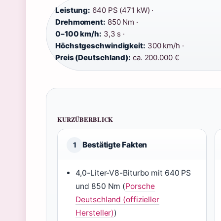
Leistung:
640 PS (471 kW) ·
Drehmoment:
850 Nm ·
0–100 km/h:
3,3 s ·
Höchstgeschwindigkeit:
300 km/h ·
Preis (Deutschland):
ca. 200.000 €
KURZÜBERBLICK
Bestätigte Fakten
1
4,0-Liter-V8-Biturbo mit 640 PS
und 850 Nm (
Porsche
Deutschland (offizieller
Hersteller)
)