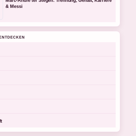
Marc-André ter Stegen: Trennung, Gehalt, Karriere
& Messi
ENTDECKEN
ft