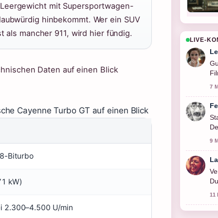
 Leergewicht mit Supersportwagen-
glaubwürdig hinbekommt. Wer ein SUV
t als mancher 911, wird hier fündig.
LIVE-K
Le
Gu
chnischen Daten auf einen Blick
Fi
7 
Fe
sche Cayenne Turbo GT auf einen Blick
St
De
ge
9 
V8-Biturbo
La
Ve
71 kW)
Du
au
11
i 2.300–4.500 U/min