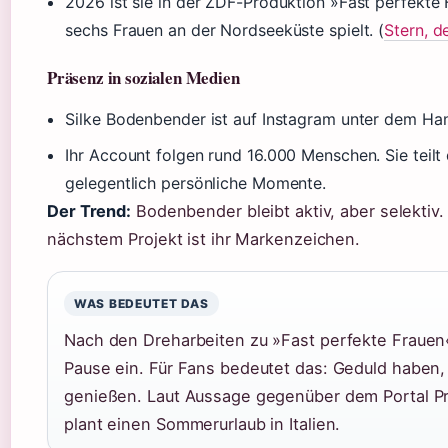
2026 ist sie in der ZDF-Produktion »Fast perfekte 
sechs Frauen an der Nordseeküste spielt. (
Stern, d
Präsenz in sozialen Medien
Silke Bodenbender ist auf Instagram unter dem Ha
Ihr Account folgen rund 16.000 Menschen. Sie teilt 
gelegentlich persönliche Momente.
Der Trend:
Bodenbender bleibt aktiv, aber selektiv.
nächstem Projekt ist ihr Markenzeichen.
WAS BEDEUTET DAS
Nach den Dreharbeiten zu »Fast perfekte Frauen« 
Pause ein. Für Fans bedeutet das: Geduld haben, 
genießen. Laut Aussage gegenüber dem Portal Pri
plant einen Sommerurlaub in Italien.