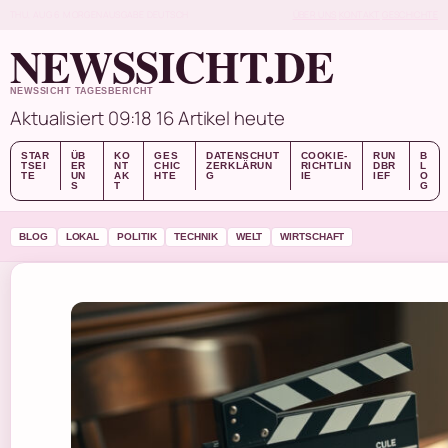
THU, AUG 6
MORGENAUSGABE
DEUTSCH
ÜBER UNS
KONTAKT
GESCHICHTE
NEWSSICHT.DE
NEWSSICHT TAGESBERICHT
Aktualisiert 09:18
16 Artikel heute
STAR
ÜB
KO
GES
DATENSCHUT
COOKIE-
RUN
B
TSEI
ER
NT
CHIC
ZERKLÄRUN
RICHTLIN
DBR
L
TE
UN
AK
HTE
G
IE
IEF
O
S
T
G
BLOG
LOKAL
POLITIK
TECHNIK
WELT
WIRTSCHAFT