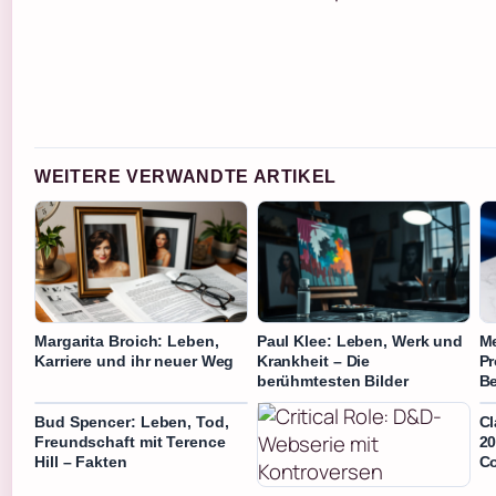
WEITERE VERWANDTE ARTIKEL
Margarita Broich: Leben,
Paul Klee: Leben, Werk und
Me
Karriere und ihr neuer Weg
Krankheit – Die
Pr
berühmtesten Bilder
B
Bud Spencer: Leben, Tod,
Cl
Freundschaft mit Terence
20
Hill – Fakten
C