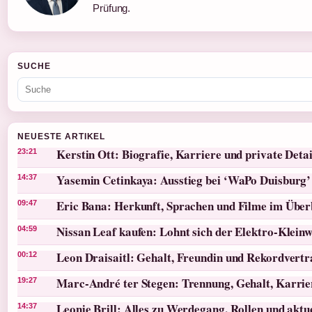
Prüfung.
SUCHE
NEUESTE ARTIKEL
Kerstin Ott: Biografie, Karriere und private Detai
23:21
Yasemin Cetinkaya: Ausstieg bei ‘WaPo Duisburg’
14:37
Eric Bana: Herkunft, Sprachen und Filme im Über
09:47
Nissan Leaf kaufen: Lohnt sich der Elektro-Klein
04:59
Leon Draisaitl: Gehalt, Freundin und Rekordvertr
00:12
Marc-André ter Stegen: Trennung, Gehalt, Karri
19:27
Leonie Brill: Alles zu Werdegang, Rollen und akt
14:37