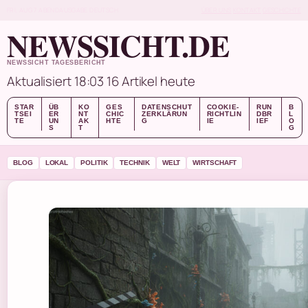
FRI, AUG 7
ABENDAUSGABE
DEUTSCH
ÜBER UNS
KONTAKT
GESCHICHTE
NEWSSICHT.DE
NEWSSICHT TAGESBERICHT
Aktualisiert 18:03
16 Artikel heute
STAR
ÜB
KO
GES
DATENSCHUT
COOKIE-
RUN
B
TSEI
ER
NT
CHIC
ZERKLÄRUN
RICHTLIN
DBR
L
TE
UN
AK
HTE
G
IE
IEF
O
S
T
G
BLOG
LOKAL
POLITIK
TECHNIK
WELT
WIRTSCHAFT