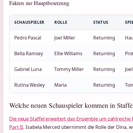
Fakten zur Hauptbesetzung
SCHAUSPIELER
ROLLE
STATUS
SPI
Pedro Pascal
Joel Miller
Returning
Hau
Bella Ramsey
Ellie Williams
Returning
Pro
Gabriel Luna
Tommy Miller
Returning
Joe
Rutina Wesley
Maria
Returning
Tom
Welche neuen Schauspieler kommen in Staffe
Die neue Staffel erweitert das Ensemble um zahlreiche 
Part II
. Isabela Merced übernimmt die Rolle der Dina,