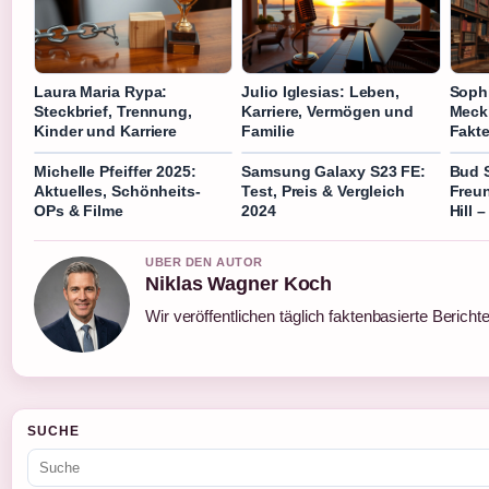
Laura Maria Rypa:
Julio Iglesias: Leben,
Sophi
Steckbrief, Trennung,
Karriere, Vermögen und
Meckl
Kinder und Karriere
Familie
Fakte
Michelle Pfeiffer 2025:
Samsung Galaxy S23 FE:
Bud 
Aktuelles, Schönheits-
Test, Preis & Vergleich
Freun
OPs & Filme
2024
Hill 
UBER DEN AUTOR
Niklas Wagner Koch
Wir veröffentlichen täglich faktenbasierte Bericht
SUCHE