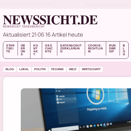
THU, AUG 6
ABENDAUSGABE
DEUTSCH
ÜBER UNS
KONTAKT
GESCHICHTE
NEWSSICHT.DE
NEWSSICHT TAGESBERICHT
Aktualisiert 21:06
16 Artikel heute
STAR
ÜB
KO
GES
DATENSCHUT
COOKIE-
RUN
B
TSEI
ER
NT
CHIC
ZERKLÄRUN
RICHTLIN
DBR
L
TE
UN
AK
HTE
G
IE
IEF
O
S
T
G
BLOG
LOKAL
POLITIK
TECHNIK
WELT
WIRTSCHAFT