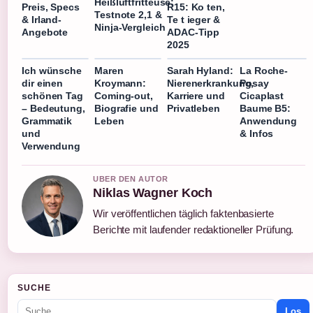
Heißluftfritteuse:
Preis, Specs
R15: Ko ten,
Testnote 2,1 &
& Irland-
Te t ieger &
Ninja-Vergleich
Angebote
ADAC-Tipp
2025
Ich wünsche
Maren
Sarah Hyland:
La Roche-
dir einen
Kroymann:
Nierenerkrankung,
Posay
schönen Tag
Coming-out,
Karriere und
Cicaplast
– Bedeutung,
Biografie und
Privatleben
Baume B5:
Grammatik
Leben
Anwendung
und
& Infos
Verwendung
UBER DEN AUTOR
Niklas Wagner Koch
Wir veröffentlichen täglich faktenbasierte
Berichte mit laufender redaktioneller Prüfung.
SUCHE
Los