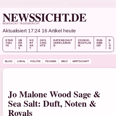
THU, AUG 6
MITTAGSAUSGABE
DEUTSCH
ÜBER UNS
KONTAKT
GESCHICHTE
NEWSSICHT.DE
NEWSSICHT TAGESBERICHT
Aktualisiert 17:24
16 Artikel heute
STAR
ÜB
KO
GES
DATENSCHUT
COOKIE-
RUN
B
TSEI
ER
NT
CHIC
ZERKLÄRUN
RICHTLIN
DBR
L
TE
UN
AK
HTE
G
IE
IEF
O
S
T
G
BLOG
LOKAL
POLITIK
TECHNIK
WELT
WIRTSCHAFT
Jo Malone Wood Sage &
Sea Salt: Duft, Noten &
Royals