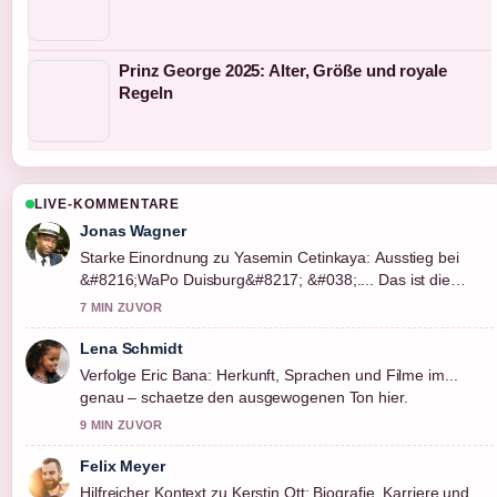
Prinz George 2025: Alter, Größe und royale
Regeln
LIVE-KOMMENTARE
Jonas Wagner
Starke Einordnung zu Yasemin Cetinkaya: Ausstieg bei
&#8216;WaPo Duisburg&#8217; &#038;.... Das ist die
klarste Zusammenfassung, die ich heute gesehen habe.
7 MIN ZUVOR
Lena Schmidt
Verfolge Eric Bana: Herkunft, Sprachen und Filme im...
genau – schaetze den ausgewogenen Ton hier.
9 MIN ZUVOR
Felix Meyer
Hilfreicher Kontext zu Kerstin Ott: Biografie, Karriere und