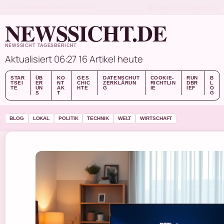
SAT, AUG 8
MORGENAUSGABE
DEUTSCH
ÜBER UNS
KONTAKT
GESCHICHTE
NEWSSICHT.DE
NEWSSICHT TAGESBERICHT
Aktualisiert 06:27
16 Artikel heute
STAR
ÜB
KO
GES
DATENSCHUT
COOKIE-
RUN
B
TSEI
ER
NT
CHIC
ZERKLÄRUN
RICHTLIN
DBR
L
TE
UN
AK
HTE
G
IE
IEF
O
S
T
G
BLOG
LOKAL
POLITIK
TECHNIK
WELT
WIRTSCHAFT