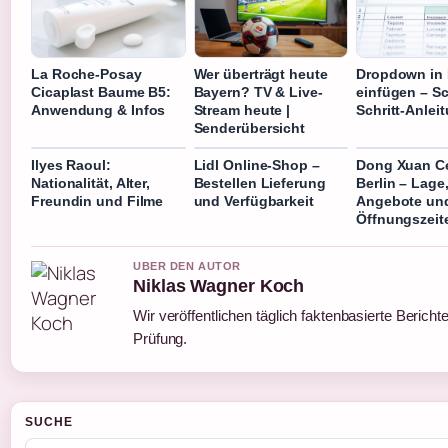
La Roche-Posay
Wer überträgt heute
Dropdown in 
Cicaplast Baume B5:
Bayern? TV & Live-
einfügen – Sch
Anwendung & Infos
Stream heute |
Schritt-Anlei
Senderübersicht
Ilyes Raoul:
Lidl Online-Shop –
Dong Xuan C
Nationalität, Alter,
Bestellen Lieferung
Berlin – Lage
Freundin und Filme
und Verfügbarkeit
Angebote un
Öffnungszeit
UBER DEN AUTOR
Niklas Wagner Koch
Wir veröffentlichen täglich faktenbasierte Berichte
Prüfung.
SUCHE