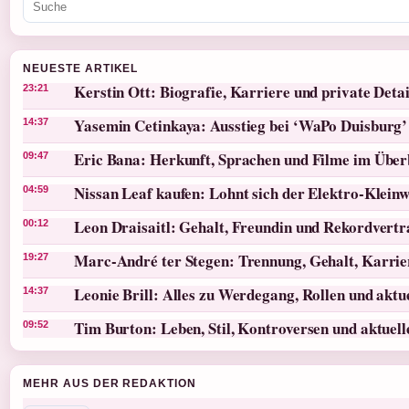
NEUESTE ARTIKEL
Kerstin Ott: Biografie, Karriere und private Detai
23:21
Yasemin Cetinkaya: Ausstieg bei ‘WaPo Duisburg’
14:37
Eric Bana: Herkunft, Sprachen und Filme im Über
09:47
Nissan Leaf kaufen: Lohnt sich der Elektro-Klein
04:59
Leon Draisaitl: Gehalt, Freundin und Rekordvertr
00:12
Marc-André ter Stegen: Trennung, Gehalt, Karri
19:27
Leonie Brill: Alles zu Werdegang, Rollen und akt
14:37
Tim Burton: Leben, Stil, Kontroversen und aktuel
09:52
MEHR AUS DER REDAKTION