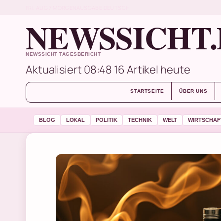
FRI, AUG 7
MORGENAUSGABE
DEUTSCH
NEWSSICHT.
NEWSSICHT TAGESBERICHT
Aktualisiert 08:48
16 Artikel heute
STARTSEITE
ÜBER UNS
BLOG
LOKAL
POLITIK
TECHNIK
WELT
WIRTSCHAF