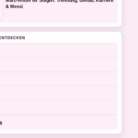
Marc-André ter Stegen: Trennung, Gehalt, Karriere
& Messi
ENTDECKEN
ft