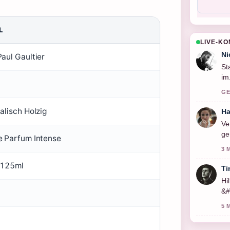
L
LIVE-K
Ni
aul Gaultier
St
im
ge
GE
alisch Holzig
Ha
Ve
ge
e Parfum Intense
3 
 125ml
Ti
Hi
&#
Li
5 