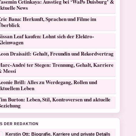
Yasemin Cetinkaya: Ausstieg bei ‘WaPo Duisburg’ &
aktuelle News
Eric Bana: Herkunft, Sprachen und Filme im
Überblick
issan Leaf kaufen: Lohnt sich der Elektro-
Kleinwagen
Leon Draisaitl: Gehalt, Freundin und Rekordvertrag
Marc-André ter Stegen: Trennung, Gehalt, Karriere
& Messi
eonie Brill: Alles zu Werdegang, Rollen und
aktuellem Leben
im Burton: Leben, Stil, Kontroversen und aktuelle
Beziehung
S DER REDAKTION
Kerstin Ott: Biografie, Karriere und private Details