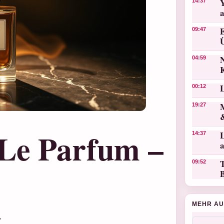
14:37
09:47
N
04:59
00:12
19:27
Le Parfum –
L
14:37
T
09:52
t
MEHR AU