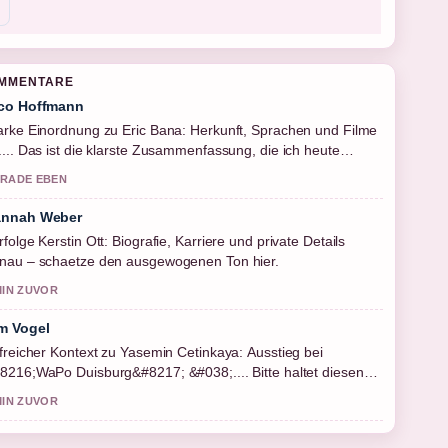
OMMENTARE
co Hoffmann
arke Einordnung zu Eric Bana: Herkunft, Sprachen und Filme
.... Das ist die klarste Zusammenfassung, die ich heute
sehen habe.
RADE EBEN
nnah Weber
rfolge Kerstin Ott: Biografie, Karriere und private Details
nau – schaetze den ausgewogenen Ton hier.
MIN ZUVOR
m Vogel
lfreicher Kontext zu Yasemin Cetinkaya: Ausstieg bei
8216;WaPo Duisburg&#8217; &#038;.... Bitte haltet diesen
veticker aktuell.
MIN ZUVOR