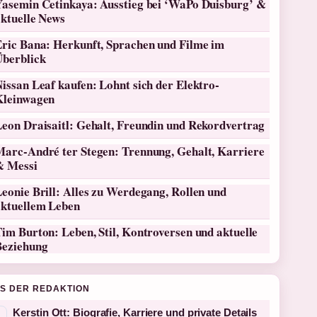
Yasemin Cetinkaya: Ausstieg bei ‘WaPo Duisburg’ &
aktuelle News
Eric Bana: Herkunft, Sprachen und Filme im
Überblick
issan Leaf kaufen: Lohnt sich der Elektro-
Kleinwagen
Leon Draisaitl: Gehalt, Freundin und Rekordvertrag
Marc-André ter Stegen: Trennung, Gehalt, Karriere
& Messi
eonie Brill: Alles zu Werdegang, Rollen und
aktuellem Leben
im Burton: Leben, Stil, Kontroversen und aktuelle
Beziehung
S DER REDAKTION
Kerstin Ott: Biografie, Karriere und private Details