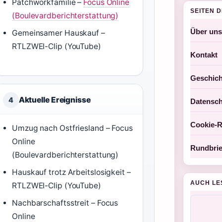
Patchworkfamilie –
Focus Online
SEITEN 
(Boulevardberichterstattung)
Über uns
Gemeinsamer Hauskauf –
RTLZWEI-Clip (YouTube)
Kontakt
Geschich
Aktuelle Ereignisse
4
Datensch
Cookie-Ri
Umzug nach Ostfriesland – Focus
Online
Rundbrie
(Boulevardberichterstattung)
Hauskauf trotz Arbeitslosigkeit –
AUCH LE
RTLZWEI-Clip (YouTube)
Nachbarschaftsstreit – Focus
Online