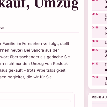
kauf, Umzug
14:37
09:47
N
04:59
DER
00:12
amilie im Fernsehen verfolgt, stellt
ihnen heute? Bei Sandra aus der
19:27
twort überraschender als gedacht: Sie
dern nicht nur den Umzug von Rostock
L
14:37
us gekauft – trotz Arbeitslosigkeit.
en begleitet, die wir für Sie
T
09:52
MEHR AU