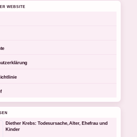
DER WEBSITE
te
utzerklärung
chtlinie
f
SEN
Diether Krebs: Todesursache, Alter, Ehefrau und
Kinder