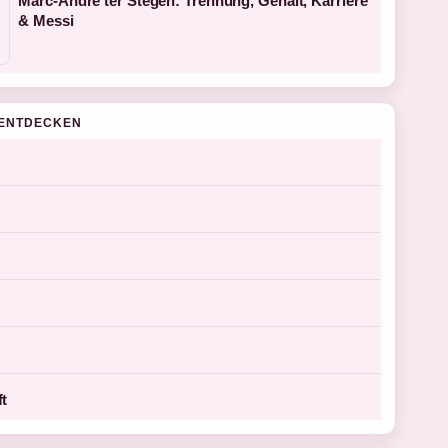
Marc-André ter Stegen: Trennung, Gehalt, Karriere
& Messi
ENTDECKEN
ft