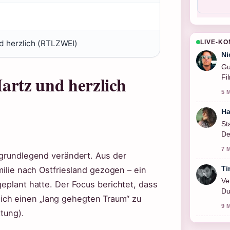
d herzlich (RTLZWEI)
LIVE-K
Ni
Gu
artz und herzlich
Fi
5 
Ha
St
De
ge
7 
n grundlegend verändert. Aus der
Ti
milie nach Ostfriesland gezogen – ein
Ve
geplant hatte. Der Focus berichtet, dass
Du
ch einen „lang gehegten Traum“ zu
au
9 
ttung).