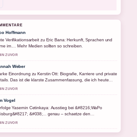
OMMENTARE
co Hoffmann
te Verifikationsarbeit zu Eric Bana: Herkunft, Sprachen und
lme im.... Mehr Medien sollten so schreiben.
MIN ZUVOR
nnah Weber
arke Einordnung zu Kerstin Ott: Biografie, Karriere und private
tails. Das ist die klarste Zusammenfassung, die ich heute
sehen habe.
MIN ZUVOR
m Vogel
rfolge Yasemin Cetinkaya: Ausstieg bei &#8216;WaPo
isburg&#8217; &#038;... genau – schaetze den
sgewogenen Ton hier.
MIN ZUVOR