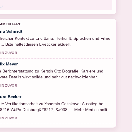
OMMENTARE
na Schmidt
lfreicher Kontext zu Eric Bana: Herkunft, Sprachen und Filme
.... Bitte haltet diesen Liveticker aktuell.
MIN ZUVOR
lix Meyer
e Berichterstattung zu Kerstin Ott: Biografie, Karriere und
ivate Details wirkt solide und sehr gut nachvollziehbar.
MIN ZUVOR
ura Becker
te Verifikationsarbeit zu Yasemin Cetinkaya: Ausstieg bei
8216;WaPo Duisburg&#8217; &#038;.... Mehr Medien sollten
 schreiben.
MIN ZUVOR