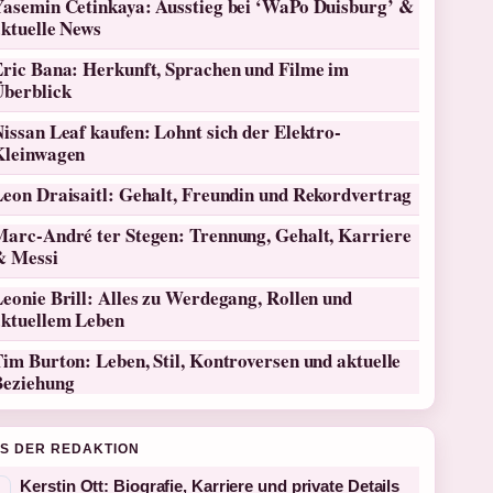
Yasemin Cetinkaya: Ausstieg bei ‘WaPo Duisburg’ &
aktuelle News
Eric Bana: Herkunft, Sprachen und Filme im
Überblick
issan Leaf kaufen: Lohnt sich der Elektro-
Kleinwagen
Leon Draisaitl: Gehalt, Freundin und Rekordvertrag
Marc-André ter Stegen: Trennung, Gehalt, Karriere
& Messi
eonie Brill: Alles zu Werdegang, Rollen und
aktuellem Leben
im Burton: Leben, Stil, Kontroversen und aktuelle
Beziehung
S DER REDAKTION
Kerstin Ott: Biografie, Karriere und private Details