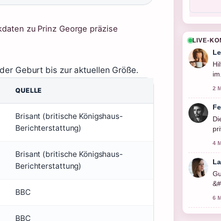
ckdaten zu Prinz George präzise
LIVE-K
Le
Hi
der Geburt bis zur aktuellen Größe.
im
2 
QUELLE
Fe
Brisant (britische Königshaus-
Di
Berichterstattung)
pr
4 
Brisant (britische Königshaus-
La
Berichterstattung)
Gu
&#
BBC
so
6 
BBC