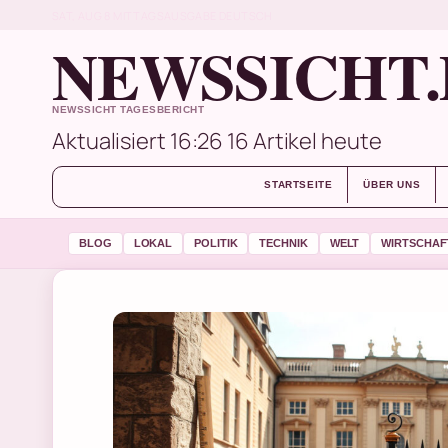
SAT, AUG 8
MITTAGSAUSGABE
DEUTSCH
NEWSSICHT.
NEWSSICHT TAGESBERICHT
Aktualisiert 16:26
16 Artikel heute
STARTSEITE
ÜBER UNS
BLOG
LOKAL
POLITIK
TECHNIK
WELT
WIRTSCHAF