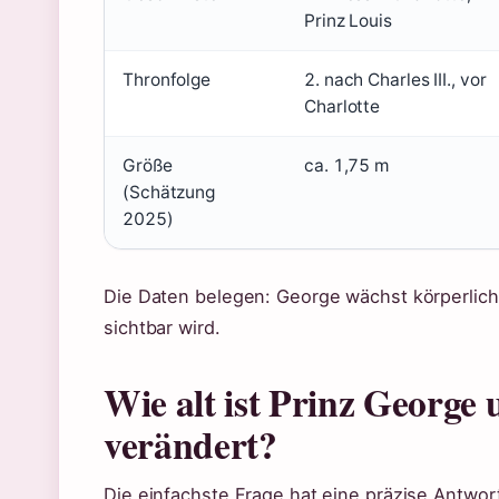
Prinz Louis
Thronfolge
2. nach Charles III., vor
Charlotte
Größe
ca. 1,75 m
(Schätzung
2025)
Die Daten belegen: George wächst körperlich 
sichtbar wird.
Wie alt ist Prinz George 
verändert?
Die einfachste Frage hat eine präzise Antwo