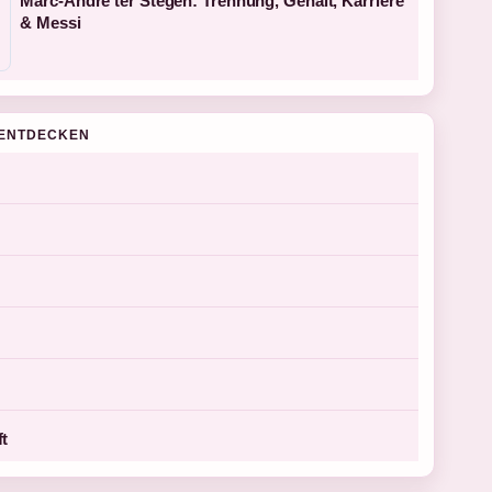
Marc-André ter Stegen: Trennung, Gehalt, Karriere
& Messi
ENTDECKEN
ft