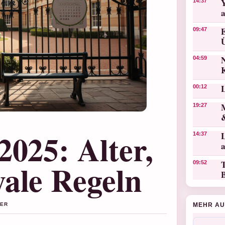
14:37
09:47
N
04:59
00:12
19:27
2025: Alter,
L
14:37
ale Regeln
T
09:52
MEHR AU
BER