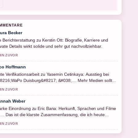
OMMENTARE
ura Becker
e Berichterstattung zu Kerstin Ott: Biografie, Karriere und
ivate Details wirkt solide und sehr gut nachvollziehbar.
MIN ZUVOR
co Hoffmann
te Verifikationsarbeit zu Yasemin Cetinkaya: Ausstieg bei
8216;WaPo Duisburg&#8217; &#038;.... Mehr Medien sollten
 schreiben.
MIN ZUVOR
nnah Weber
arke Einordnung zu Eric Bana: Herkunft, Sprachen und Filme
.... Das ist die klarste Zusammenfassung, die ich heute
sehen habe.
MIN ZUVOR