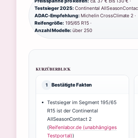
Preisspanne pro Reifen:
ca. 37 € bis 130 € ·
Testsieger 2025:
Continental AllSeasonContact
ADAC-Empfehlung:
Michelin CrossClimate 2 ·
Reifengröße:
195/65 R15 ·
Anzahl Modelle:
über 250
KURZÜBERBLICK
Bestätigte Fakten
1
Testsieger im Segment 195/65
R15 ist der Continental
AllSeasonContact 2
(
Reifenlabor.de (unabhängiges
Testportal)
)