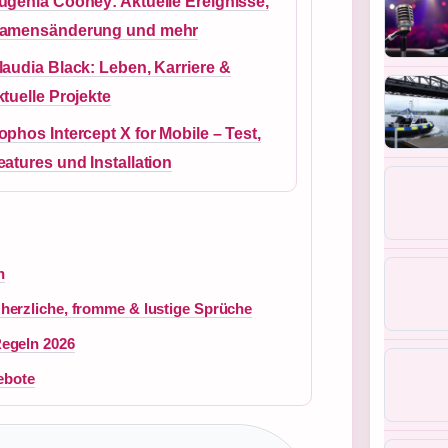
ugenia Cooney: Aktuelle Ereignisse,
amensänderung und mehr
laudia Black: Leben, Karriere &
ktuelle Projekte
ophos Intercept X for Mobile – Test,
eatures und Installation
n
herzliche, fromme & lustige Sprüche
egeln 2026
ebote