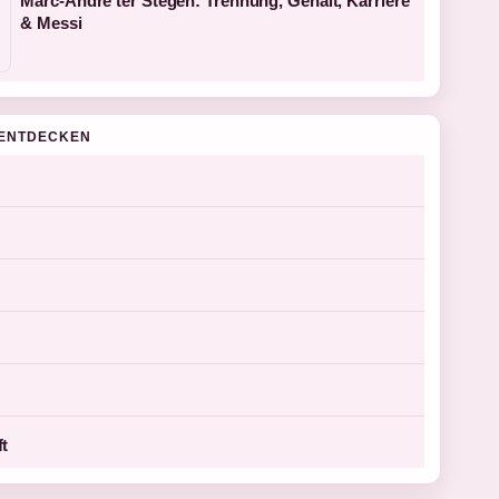
Marc-André ter Stegen: Trennung, Gehalt, Karriere
& Messi
ENTDECKEN
ft