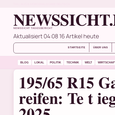
THU, AUG 6
MORGENAUSGABE
DEUTSCH
NEWSSICHT.
NEWSSICHT TAGESBERICHT
Aktualisiert 04:08
16 Artikel heute
STARTSEITE
ÜBER UNS
BLOG
LOKAL
POLITIK
TECHNIK
WELT
WIRTSCHAF
195/65 R15 G
reifen: Te t ie
2025