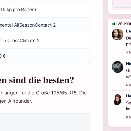
15 kg pro Reifen)
LIVE-K
nental AllSeasonContact 2
La
Di
lin CrossClimate 2
pr
4 
0 €
Ni
Gu
n sind die besten?
&#
so
6 
hlungen für die Größe 195/65 R15. Die
Ha
en Allrounder.
St
im
ge
8 