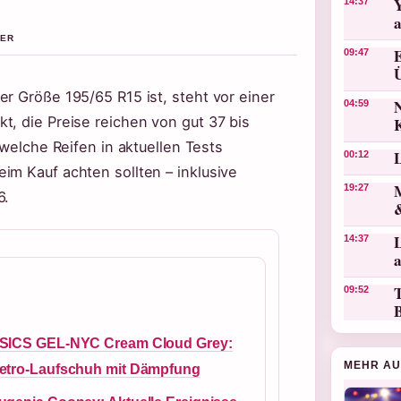
14:37
NER
09:47
r Größe 195/65 R15 ist, steht vor einer
N
04:59
t, die Preise reichen von gut 37 bis
 welche Reifen in aktuellen Tests
00:12
im Kauf achten sollten – inklusive
19:27
6.
L
14:37
T
09:52
SICS GEL-NYC Cream Cloud Grey:
MEHR AU
etro-Laufschuh mit Dämpfung