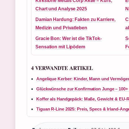
Kirkstone Metals Corp Aktie – Kurs,
E
Chart und Analyse 2025
N
Damian Hardung: Fakten zu Karriere,
C
Medizin und Privatleben
a
Gracie Bon: Wer ist die TikTok-
S
Sensation mit Lipödem
F
4 VERWANDTE ARTIKEL
Angelique Kerber: Kinder, Mann und Vermöge
Glückwünsche zur Konfirmation Junge – 100+ 
Koffer als Handgepäck: Maße, Gewicht & EU-R
Tiguan R-Line 2025: Preis, Specs & Irland-Ang