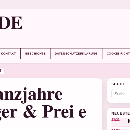
DE
KONTAKT
GESCHICHTE
DATENSCHUTZERKLÄRUNG
COOKIE-RICHT
T
anzjahre
SUCHE
ger & Prei e
NEUESTE
K
23:21