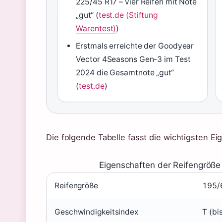
225/45 R17 – vier Reifen mit Note
„gut“ (
test.de (Stiftung
Warentest)
)
Erstmals erreichte der Goodyear
Vector 4Seasons Gen-3 im Test
2024 die Gesamtnote „gut“
(
test.de
)
Die folgende Tabelle fasst die wichtigsten 
Eigenschaften der Reifengröße
Reifengröße
195/
Geschwindigkeitsindex
T (bi