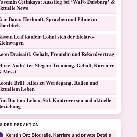
Yasemin Cetinkaya: Ausstieg bei ‘WaPo Duisburg’ &
aktuelle News
Eric Bana: Herkunft, Sprachen und Filme im
Überblick
issan Leaf kaufen: Lohnt sich der Elektro-
Kleinwagen
Leon Draisaitl: Gehalt, Freundin und Rekordvertrag
Marc-André ter Stegen: Trennung, Gehalt, Karriere
& Messi
eonie Brill: Alles zu Werdegang, Rollen und
aktuellem Leben
im Burton: Leben, Stil, Kontroversen und aktuelle
Beziehung
S DER REDAKTION
Kerstin Ott: Biografie, Karriere und private Details