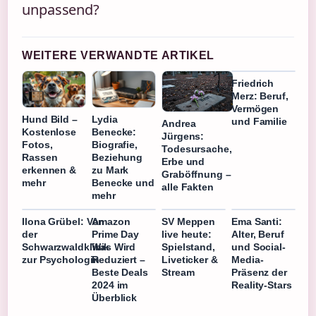
unpassend?
WEITERE VERWANDTE ARTIKEL
Friedrich
Merz: Beruf,
Vermögen
Hund Bild –
Lydia
und Familie
Andrea
Kostenlose
Benecke:
Jürgens:
Fotos,
Biografie,
Todesursache,
Rassen
Beziehung
Erbe und
erkennen &
zu Mark
Graböffnung –
mehr
Benecke und
alle Fakten
mehr
Ilona Grübel: Von
Amazon
SV Meppen
Ema Santi:
der
Prime Day
live heute:
Alter, Beruf
Schwarzwaldklinik
Was Wird
Spielstand,
und Social-
zur Psychologin
Reduziert –
Liveticker &
Media-
Beste Deals
Stream
Präsenz der
2024 im
Reality-Stars
Überblick