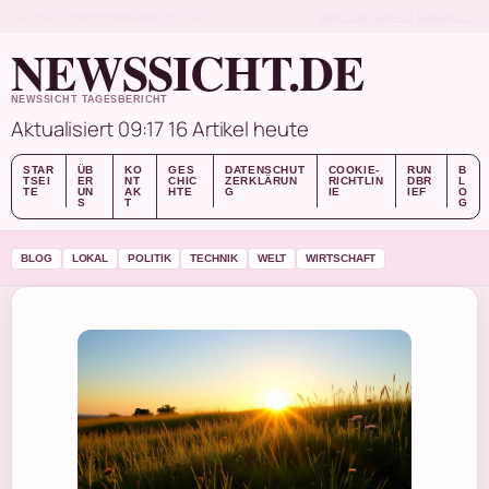
SUN, AUG 9
MORGENAUSGABE
DEUTSCH
ÜBER UNS
KONTAKT
GESCHICHTE
NEWSSICHT.DE
NEWSSICHT TAGESBERICHT
Aktualisiert 09:17
16 Artikel heute
STAR
ÜB
KO
GES
DATENSCHUT
COOKIE-
RUN
B
TSEI
ER
NT
CHIC
ZERKLÄRUN
RICHTLIN
DBR
L
TE
UN
AK
HTE
G
IE
IEF
O
S
T
G
BLOG
LOKAL
POLITIK
TECHNIK
WELT
WIRTSCHAFT